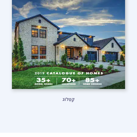
קָטָלוֹג