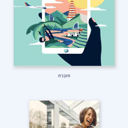
חוֹבֶרֶת