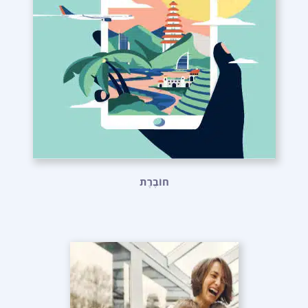
חוֹבֶרֶת