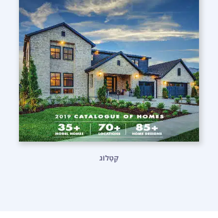
קָטָלוֹג