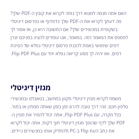
האם אתה מנסה למצוא דרך נוחה לקרוא את קובץ ה-PDF שלך?
מה דעתך לקרוא את ה-PDF שלך כדפדוף או כפרסום דיגיטלי
בשקופית במכשירים שלך? אם התשובה היא כן, אז אסור לך
לפספס את המאמר הזה. במאמר, אנו עומדים להציג בפניכם יצרן
דפים שימושי באמת להכנת פרסום דיגיטלי נפלא של הפיכת
דפים. ואז יהיה לך מסע קריאה נפלא יחד עם Flip PDF Plus.
מגזין דיגיטלי
משמח לקרוא מגזין דיגיטלי מקוון במחשב, בטאבלט ובמכשירי
טלפון חכם. זוהי דרך טובה להרוג זמן בזמן שאתה ממתין או בתור.
בכל מקרה, עם Flip PDF Plus, אתה יכול להמיר את מגזין ה-
PDF שלך לדף שהופך מגזין דיגיטלי תוך דקות. אתה יכול לקרוא
את כתב העת Flip ב-PC ולהחליק אותו במכשירים ניידים.