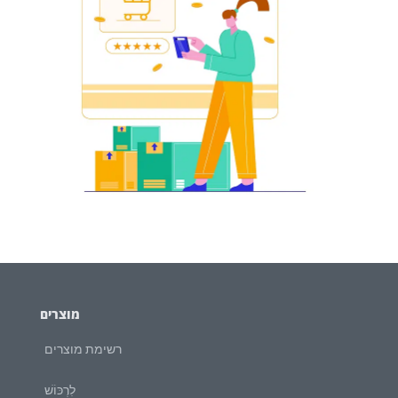
מוצרים
רשימת מוצרים
לִרְכּוֹשׁ