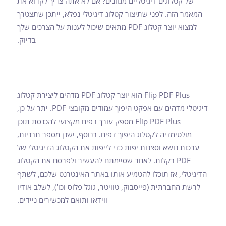
של קטלוגים דיגיטליים מגוונים? אם לא אתה צריך לקרוא את
המאמר הזה. לפני שתיצור קטלוג דיגיטלי נפלא, ייתכן שתצטרך
למצוא יוצר קטלוג PDF מתאים שיכול לענות על הצרכים שלך
בדיוק.
Flip PDF Plus הוא יוצר קטלוג PDF מדהים ליצירת קטלוג
דיגיטלי מדהים עם אפקט היפוך עמודים מקובצי PDF. יתר על כן,
Flip PDF Plus מספק עורך דפים מקצועי להכנסת תוכן
מולטימדיה לקטלוג היפוך דפים. בנוסף, ישנן מספר תבניות,
ערכות נושא וסצנות יפות כדי לייפות את הקטלוג הדיגיטלי של
PDF בקלות. לאחר שסיימתם להעשיר ולפרסם את הקטלוג
הדיגיטלי, אז תוכלו להטמיע אותו באתר האינטרנט שלכם, לשתף
לרשת החברתית (פייסבוק, טוויטר, גוגל פלוס וכו'), לשלב אודיו
ווידאו ותואם למכשירים ניידים.