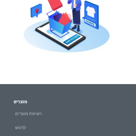
מוצרים
רשימת מוצרים
לִרְכּוֹשׁ