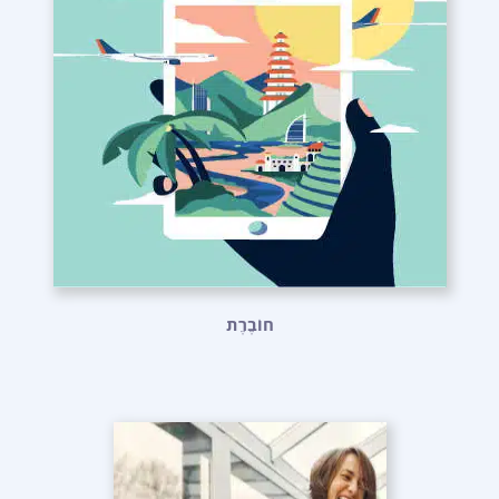
חוֹבֶרֶת