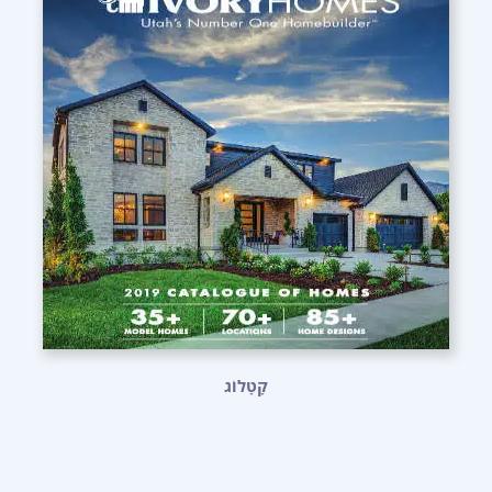
קָטָלוֹג