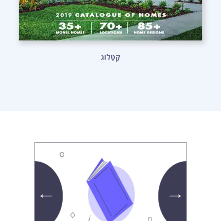
קָטָלוֹג