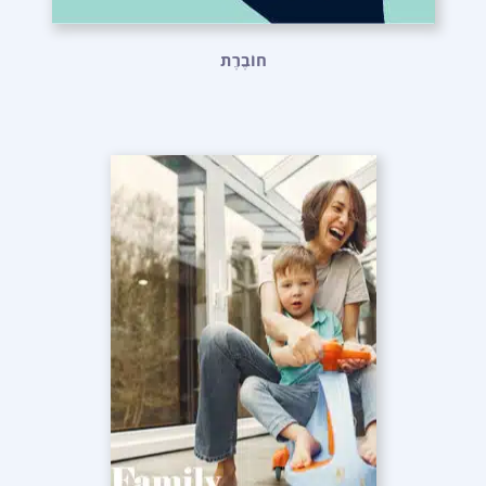
חוֹבֶרֶת