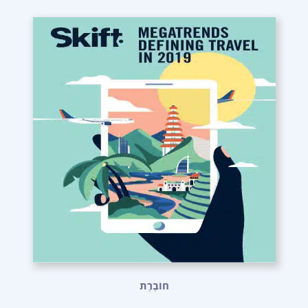
חוֹבֶרֶת