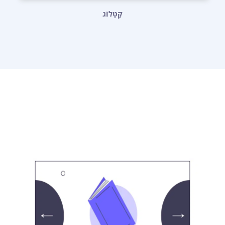
קָטָלוֹג