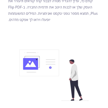
קודם כל, עליך להגדיר מטרה לצבור קהל קוראים ולעורר את
העסק שלך או לבנות היטב את תדמית החברה. ב-Flip PDF
Plus, תמצא מספר גופני טקסט ואנימציות. המילים המשעממות
יופעלו ויראו לך אפקט מדהים.