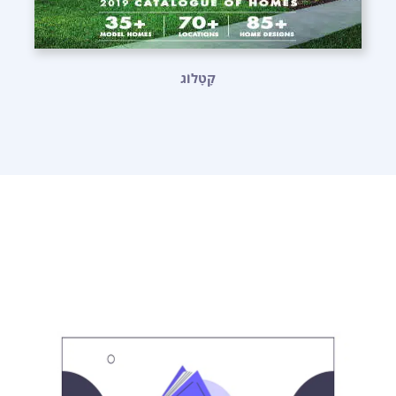
קָטָלוֹג