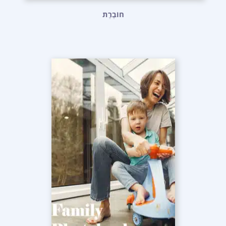
חוֹבֶרֶת