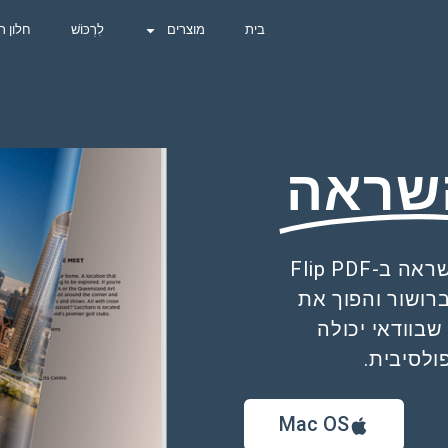
בית
מוצרים
לִרְכּוֹשׁ
חלון ר
שראה
עצב חוברת רכב דיגיטלית יצירתית לקבלת השראה ב-Flip PDF
לברושור והפוך את
בוודאי יכולה
ולסיבית.
Mac OS