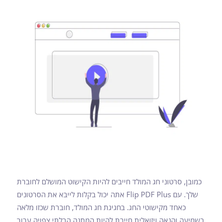
כמובן, סרטוני חג המולד חייבים להיות הקישוט המושלם לחוברת
שלך. עם Flip PDF Plus אתה יכול בקלות לייבא את הסרטונים
כאחד מקישוטי החג. בחגיגת חג המולד, חוברת שכזו מלאה
בשמיעה והנאה ויזואלית חייבת להיות המתנה הבלתי צפויה עבור