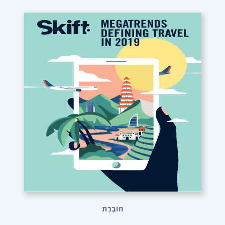
חוֹבֶרֶת