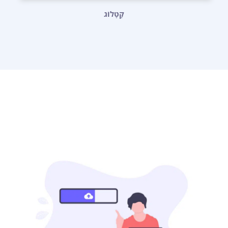
קָטָלוֹג